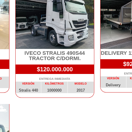
IVECO STRALIS 490S44
DELIVERY 1
TRACTOR C/DORMI.
$9
$120.000.000
ENTR
VERSIÓN
K
O
ENTREGA INMEDIATA
VERSIÓN
KILÓMETROS
MODELO
Delivery
Stralis 440
1000000
2017