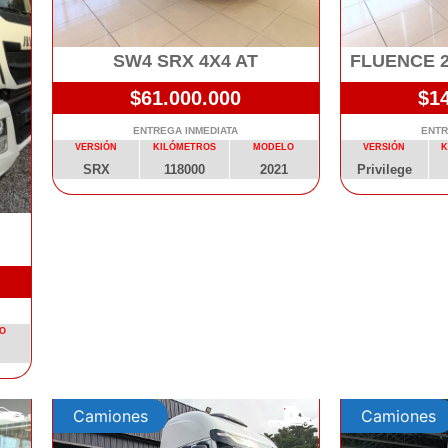
SW4 SRX 4X4 AT
FLUENCE 2
$61.000.000
$1
ENTREGA INMEDIATA
ENTR
VERSIÓN
KILÓMETROS
MODELO
VERSIÓN
K
SRX
118000
2021
Privilege
4
O
Camiones
Camiones