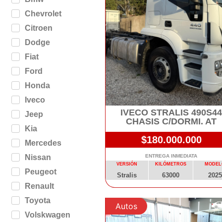
Chevrolet
Citroen
Dodge
Fiat
Ford
Honda
Iveco
IVECO STRALIS 490S4
Jeep
CHASIS C/DORMI. AT
Kia
$180.000.000
Mercedes
Nissan
ENTREGA INMEDIATA
VERSIÓN
KILÓMETROS
MODEL
Peugeot
Stralis
63000
2025
Renault
Toyota
Autos
Volskwagen