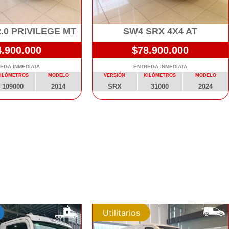
.0 PRIVILEGE MT
SW4 SRX 4X4 AT
4.900.000
$78.900.000
EGA INMEDIATA
ENTREGA INMEDIATA
ILÓMETROS
MODELO
VERSIÓN
KILÓMETROS
MODELO
109000
2014
SRX
31000
2024
Utilitarios