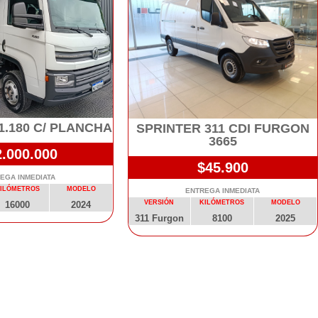
1.180 C/ PLANCHA
SPRINTER 311 CDI FURGON
3665
2.000.000
$45.900
EGA INMEDIATA
ILÓMETROS
MODELO
ENTREGA INMEDIATA
VERSIÓN
KILÓMETROS
MODELO
16000
2024
311 Furgon
8100
2025