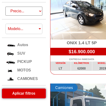
Modelo...
ONIX 1.4 LT 5P
Autos
$16.900.000
SUV
ENTREGA INMEDIATA
PICKUP
VERSIÓN
KILÓMETROS
MODEL
LT
62000
2019
MOTOS
CAMIONES
Camiones
Aplicar filtros